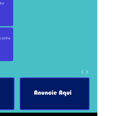
dor
ozinha