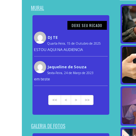
MURAL
DEIXE SEU RECADO
DJ TE
Quarta-Feira, 15 de Outubro de 2025
ESTOU AQUI NA AUDIENCIA
Jaqueline de Souza
Sexta-Feira, 24 de Março de 2023
em teste
<<
<
>
>>
GALERIA DE FOTOS